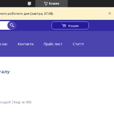
Кошик
ого робочого дня (завтра, 07.08).
Кошик
о нас
Контакти
Прайс лист
Статті
талу
роздріб
Код:
ск-035