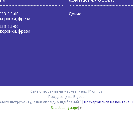
 833-35-00
Денис
 коронки, фрези
 533-35-00
 коронки, фрези
Сайт створений на маркетплейсі
Prom.ua
Продавець на Bigl.ua
ДАК УКРПРОМ "Немає поганого інструменту, є невідповідно підібраний." |
Поскаржитися на контент
|
Select Language
▼