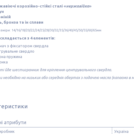
жавіючі корозійно-стійкі сталі «
нержавійка
»
ун
міній
ь, бронза та ін сплави
зміри: 14/16/18/20/22/24/25/28/30/32/35/36/40/45/50/55/60/65мм
складається з 4 елементів:
мач з фіксатором свердла
трувальне свердло
рна пружина
онка
ті йде шестигранник для кріплення центрувального свердла.
 необхідно на низьких або середніх обертах з подачею масла (капаємо в м
теристики
і атрибути
виробник
Україна