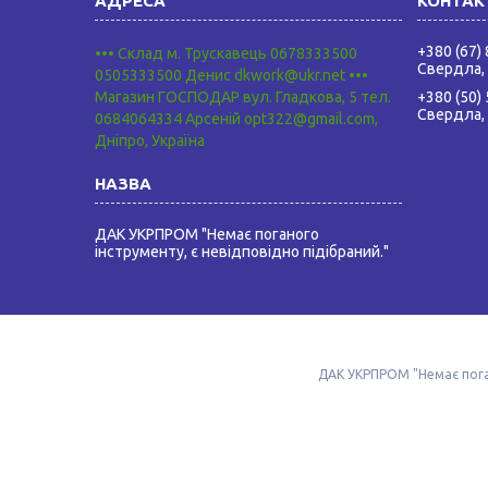
+380 (67)
••• Склад м. Трускавець 0678333500
Свердла,
0505333500 Денис dkwork@ukr.net •••
Магазин ГОСПОДАР вул. Гладкова, 5 тел.
+380 (50)
Свердла,
0684064334 Арсеній opt322@gmail.com,
Дніпро, Україна
ДАК УКРПРОМ "Немає поганого
інструменту, є невідповідно підібраний."