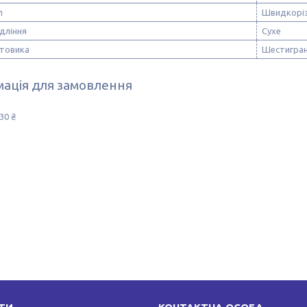
л
Швидкоріз
дління
Сухе
стовика
Шестигра
ація для замовлення
30 ₴