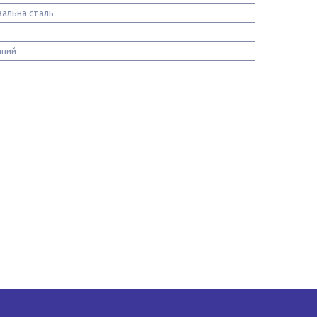
альна сталь
нний