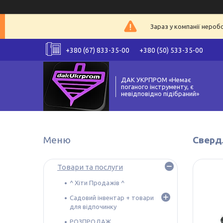
Зараз у компанії нероб
+380 (67) 833-35-00
+380 (50) 533-35-00
ДАК УКРПРОМ «Немає
поганого інструменту, є
невідповідно підібраний»
Свердл
Товари та послуги
^ Хіти Продажів ^
Садовий інвентар + товари
для відпочинку
РОЗПРОДАЖ