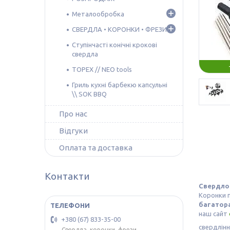
Металообробка
СВЕРДЛА • КОРОНКИ • ФРЕЗИ
Ступінчасті конічні крокові
свердла
TOPEX // NEO tools
Гриль кухні барбекю капсульні
\\ SOK BBQ
Про нас
Відгуки
Оплата та доставка
Контакти
Свердло 
Коронки п
багатор
наш сайт
+380 (67) 833-35-00
свердління
Свердла, коронки, фрези