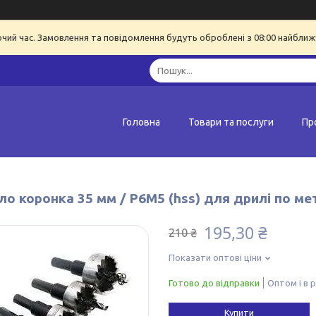
очий час. Замовлення та повідомлення будуть оброблені з 08:00 найближч
Головна
Товари та послуги
Пр
о коронка 35 мм / Р6М5 (hss) для дрилі по ме
195,30 ₴
210 ₴
Показати оптові ціни
Готово до відправки
Оптом і в 
Купити