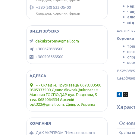
нер
+380 (50) 533-35-00
чав
Свердла, коронки, фрези
алю
мід
доступні ро
Коронка 
dakukrprom@gmail.com
три
+380678333500
цен
+380505333500
опо
кор
у комплек
Свердлити
••• Склад м. Трускавець 0678333500
0505333500 Денис dkwork@ukr.net •••
Магазин ГОСПОДАР вул. Гладкова, 5
тел. 0684064334 Арсеній
opt322@gmail.com, Дніпро, Україна
Харак
Основн
Країна 
ДАК УКРПРОМ "Немає поганого