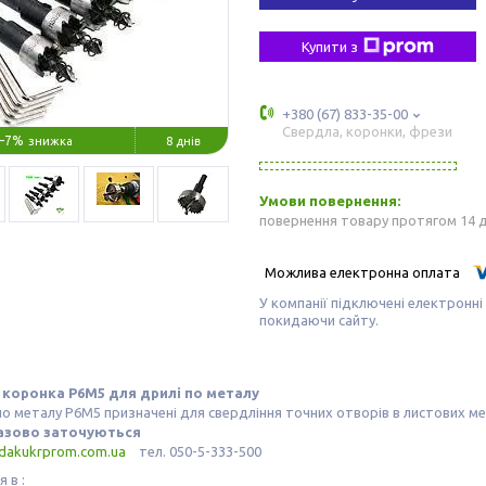
Купити з
+380 (67) 833-35-00
Свердла, коронки, фрези
–7%
8 днів
повернення товару протягом 14 
У компанії підключені електронні
покидаючи сайту.
коронка Р6М5 для дрилі по металу
о металу Р6М5 призначені для свердління точних отворів в листових метал
азово заточуються
dakukrprom.com.u
a
тел. 050-5-333-500
 в :