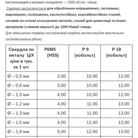
високошвидкісні режими свердління — 1500 об./хв. і вище.
Свердло застосовується
для оброблення неіржавіючих, легованих,
жароміцних, поліпшених, кислотостійких, корозійностійких сталей,
сплавів на основі кольорових металів, сталей для цементації та інших
матеріалів із межею міцності до 1200 Н/мм2 і вище.
Для збільшення терміну експлуатації свердла застосовуйте мастильно-
охолоджувальні рідини
.
Свердла по
P6M5
Р 9
Р 18
металу Ц/Х
(HSS)
(кобальт)
(кобальт)
ціна в грн.
за 1 шт.
Ø – 0,5 мм
3,00
10,00
12,00
Ø – 0,8 мм
3,00
10,00
12,00
Ø – 1,0 мм
4,00
10,00
12,00
Ø – 1,2 мм
4,00
11,00
13,00
Ø – 1,3 мм
4,00
11,00
13,00
Ø – 1,5 мм
4,00
12,00
13,00
Ø – 1,8 мм
5,00
12,00
13,00