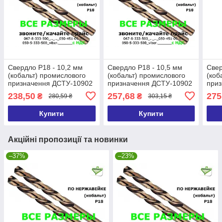
Свердло Р18 - 10,2 мм
Свердло Р18 - 10,5 мм
Свер
(кобальт) промислового
(кобальт) промислового
(коб
призначення ДСТУ-10902
призначення ДСТУ-10902
при
Р6М5К5/Р9 (DIN338 G-Co)
Р6М5К5/Р9 (DIN338 G-Co)
Р6М5
238,50
257,68
275
₴
₴
280,59 ₴
303,15 ₴
Купити
Купити
Акційні пропозиції та новинки
–37%
–23%