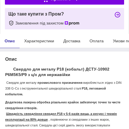
Що таке купити з Пром?
Замовлення під захистом
Опис
Характеристики
Доставка
Оплата
Умови п
Опис
Свердло для металу Р18 (кобальт) ДСТУ-10902
Р6М5К5/Р9 з ц/х для нержавійки
Свердло для металу
промислового призначення
виробляється згідно з DIN
338 G-Co з інструментальної швидкорізальної сталі
Р18, легованой
кобальтом.
Додаткова лазерна обробка різальних крайок забезпечує точне та чисте
свердління отворів.
Швидкість свердління свердел Р18 у 5-6 разів вища, а ресурс і термін
експлуатації на 80% довше
, порівнюючи зі свердлами з інших марок,
швидкорізальної сталі. Свердла цієї серії дають змогу використовувати