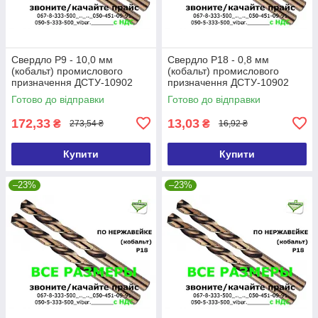
Свердло Р9 - 10,0 мм
Свердло Р18 - 0,8 мм
(кобальт) промислового
(кобальт) промислового
призначення ДСТУ-10902
призначення ДСТУ-10902
Р6М5К5/Р18 (DIN338 G-Co)
Р6М5К5/Р9 (DIN338 G-Co)
Готово до відправки
Готово до відправки
172,33
13,03
₴
₴
273,54 ₴
16,92 ₴
Купити
Купити
–23%
–23%