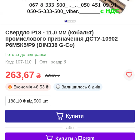
Свердло Р18 - 11,0 мм (кобальт)
промислового призначення ДСТУ-10902
Р6М5К5/Р9 (DIN338 G-Co)
Готово до відправки
Код: 107-110
Опт і роздріб
263,67
₴
310,20 ₴
Економія
46.53 ₴
Залишилось
6 днів
188,10 ₴
від 500 шт.
Купити
або
Купити з