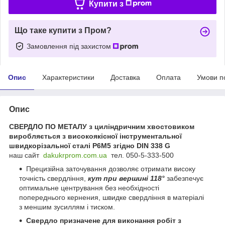
Купити з
Що таке купити з Пром?
Замовлення під захистом
Опис
Характеристики
Доставка
Оплата
Умови п
Опис
СВЕРДЛО ПО МЕТАЛУ з циліндричним хвостовиком
виробляється з високоякісної інструментальної
швидкорізальної сталі Р6М5 згідно DIN 338 G
наш сайт
dakukrprom.com.u
a
тел. 050-5-333-500
Прецизійна заточування дозволяє отримати високу
точність свердління,
кут при вершині 118°
забезпечує
оптимальне центрування без необхідності
попереднього кернения, швидке свердління в матеріалі
з меншим зусиллям і тиском.
Свердло призначене для виконання робіт з