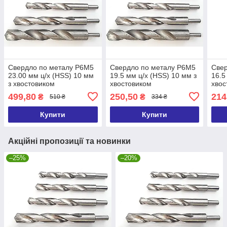
Свердло по металу Р6М5
Свердло по металу Р6М5
Свер
23.00 мм ц/х (HSS) 10 мм
19.5 мм ц/х (HSS) 10 мм з
16.5
з хвостовиком
хвостовиком
хвос
499,80
250,50
214
₴
₴
510 ₴
334 ₴
Купити
Купити
Акційні пропозиції та новинки
–25%
–20%