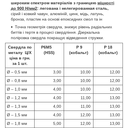
широким спектром матеріалів з границею
міцності
до 900 Н/мм2
: легована і нелегированная сталь,
сірий і ковкий чавун, алюміній, цинк, мідь, латунь,
бронза, пластик на основі епоксидних смол та ін
Точна геометрія свердла, знижує рівень радіальних
биттів і тертя в процесі свердління. Дзеркальна
поліровка свердла покращує відведення стружки.
Свердла по
P6M5
Р 9
Р 18
металу Ц/Х
(HSS)
(кобальт)
(кобальт)
ціна в грн.
за 1 шт.
Ø – 0,5 мм
3,00
10,00
12,00
Ø – 0,8 мм
3,00
10,00
12,00
Ø – 1,0 мм
4,00
10,00
12,00
Ø – 1,2 мм
4,00
11,00
13,00
Ø – 1,3 мм
4,00
11,00
13,00
Ø – 1,5 мм
4,00
12,00
13,00
Ø – 1,8 мм
5,00
12,00
13,00