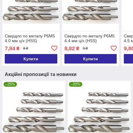
Свердло по металу Р6М5
Свердло по металу Р6М5
Свер
4.0 мм ц/х (HSS)
4.4 мм ц/х (HSS)
4.5 
7,84
8,82
9,8
₴
₴
8 ₴
9 ₴
Купити
Купити
Акційні пропозиції та новинки
–25%
–20%