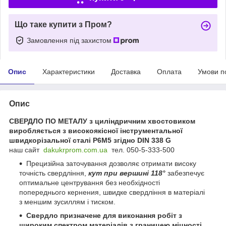
Що таке купити з Пром?
Замовлення під захистом
Опис
Характеристики
Доставка
Оплата
Умови п
Опис
СВЕРДЛО ПО МЕТАЛУ з циліндричним хвостовиком
виробляється з високоякісної інструментальної
швидкорізальної сталі Р6М5 згідно DIN 338 G
наш сайт
dakukrprom.com.u
a
тел. 050-5-333-500
Прецизійна заточування дозволяє отримати високу
точність свердління,
кут при вершині 118°
забезпечує
оптимальне центрування без необхідності
попереднього кернения, швидке свердління в матеріалі
з меншим зусиллям і тиском.
Свердло призначене для виконання робіт з
широким спектром матеріалів з границею
міцності