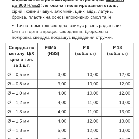
до 900 Н/мм2
: легована і нелегированная сталь,
сірий і ковкий чавун, алюміній, цинк, мідь, латунь,
бронза, пластик на основі епоксидних смол та ін
Точна геометрія свердла, знижує рівень радіальних
биттів і тертя в процесі свердління. Дзеркальна
поліровка свердла покращує відведення стружки.
Свердла по
P6M5
Р 9
Р 18
металу Ц/Х
(HSS)
(кобальт)
(кобальт)
ціна в грн.
за 1 шт.
Ø – 0,5 мм
3,00
10,00
12,00
Ø – 0,8 мм
3,00
10,00
12,00
Ø – 1,0 мм
4,00
10,00
12,00
Ø – 1,2 мм
4,00
11,00
13,00
Ø – 1,3 мм
4,00
11,00
13,00
Ø – 1,5 мм
4,00
12,00
13,00
Ø – 1,8 мм
5,00
12,00
13,00