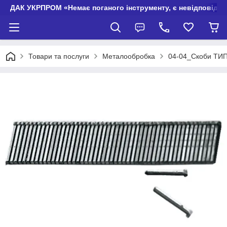
ДАК УКРПРОМ «Немає поганого інструменту, є невідповідно
Товари та послуги
Металообробка
04-04_Скоби ТИП 