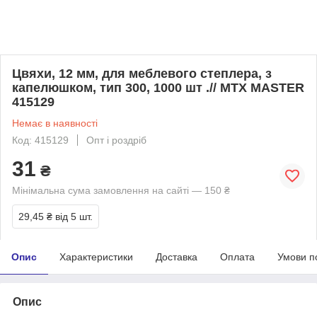
Цвяхи, 12 мм, для меблевого степлера, з
капелюшком, тип 300, 1000 шт .// MTX MASTER
415129
Немає в наявності
Код: 415129
Опт і роздріб
31
₴
Мінімальна сума замовлення на сайті — 150 ₴
29,45 ₴
від 5 шт.
Опис
Характеристики
Доставка
Оплата
Умови п
Опис