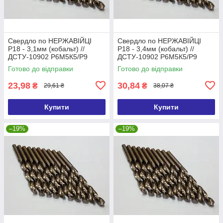
Свердло по НЕРЖАВІЙЦІ
Свердло по НЕРЖАВІЙЦІ
Р18 - 3,1мм (кобальт) //
Р18 - 3,4мм (кобальт) //
ДСТУ-10902 Р6М5К5/Р9
ДСТУ-10902 Р6М5К5/Р9
(DIN338 G-Co)
(DIN338 G-Co)
Готово до відправки
Готово до відправки
23,98
30,84
₴
₴
29,61 ₴
38,07 ₴
Купити
Купити
–19%
–19%