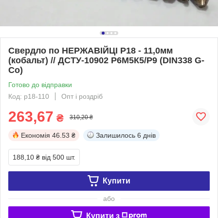
Свердло по НЕРЖАВІЙЦІ Р18 - 11,0мм
(кобальт) // ДСТУ-10902 Р6М5К5/Р9 (DIN338 G-
Co)
Готово до відправки
Код: р18-110
Опт і роздріб
263,67
₴
310,20 ₴
Економія
46.53 ₴
Залишилось
6 днів
188,10 ₴
від 500 шт.
Купити
або
Купити з