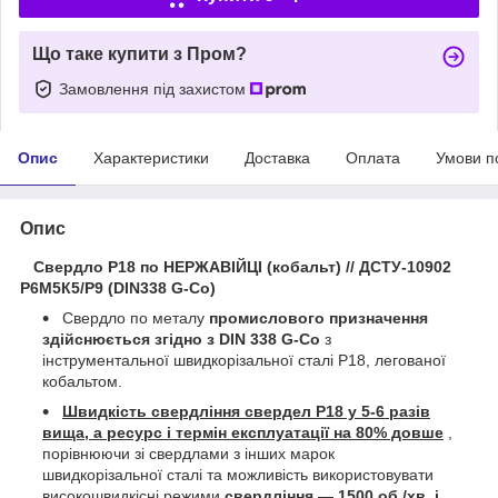
Що таке купити з Пром?
Замовлення під захистом
Опис
Характеристики
Доставка
Оплата
Умови п
Опис
Свердло Р18 по НЕРЖАВІЙЦІ (кобальт) // ДСТУ-10902
Р6М5К5/Р9 (DIN338 G-Co)
Свердло по металу
промислового призначення
здійснюється згідно з DIN 338 G-Co
з
інструментальної швидкорізальної сталі Р18, легованої
кобальтом.
Швидкість свердління свердел Р18 у 5-6 разів
вища, а ресурс і термін експлуатації на 80% довше
,
порівнюючи зі свердлами з інших марок
швидкорізальної сталі та можливість використовувати
високошвидкісні режими
свердління — 1500 об./хв. і