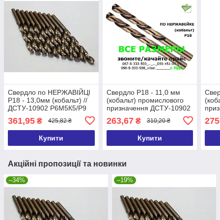
Свердло по НЕРЖАВІЙЦІ
Свердло Р18 - 11,0 мм
Свер
Р18 - 13,0мм (кобальт) //
(кобальт) промислового
(коб
ДСТУ-10902 Р6М5К5/Р9
призначення ДСТУ-10902
при
(DIN338 G-Co)
Р6М5К5/Р9 (DIN338 G-Co)
Р6М5
361,95
263,67
275
₴
₴
425,82 ₴
310,20 ₴
Купити
Купити
Акційні пропозиції та новинки
–34%
–19%