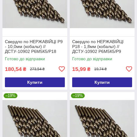
Свердло по НЕРЖАВІЙЦІ Р9
Свердло по НЕРЖАВІЙЦІ
- 10,0мм (кобальт) //
Р18 - 1,8мм (кобальт) //
ДСТУ-10902 Р6М5К5/Р18
ДСТУ-10902 Р6М5К5/Р9
(DIN338 G-Co)
(DIN338 G-Co)
Готово до відправки
Готово до відправки
180,54
15,99
₴
₴
273,54 ₴
19,74 ₴
Купити
Купити
–19%
–19%