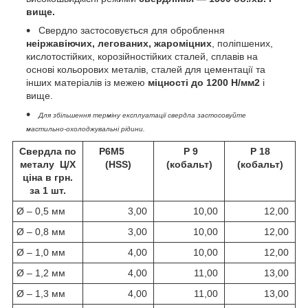
вище.
Свердло застосовується для оброблення
неіржавіючих, легованих, жароміцних
, поліпшених,
кислотостійких, корозійностійких сталей, сплавів на
основі кольорових металів, сталей для цементації та
інших матеріалів із межею
міцності до 1200 Н/мм2
і
вище.
Для збільшення терміну експлуатації свердла застосовуйте
мастильно-охолоджувальні рідини.
Свердла по
P6M5
Р 9
Р 18
металу Ц/Х
(HSS)
(кобальт)
(кобальт)
ціна в грн.
за 1 шт.
Ø – 0,5 мм
3,00
10,00
12,00
Ø – 0,8 мм
3,00
10,00
12,00
Ø – 1,0 мм
4,00
10,00
12,00
Ø – 1,2 мм
4,00
11,00
13,00
Ø – 1,3 мм
4,00
11,00
13,00