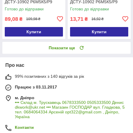
ДСТУ-10902 Р6М5К5/Р9
ДСТУ-10902 Р6М5К5/Р9
(DIN338 G-Co)
(DIN338 G-Co)
Готово до відправки
Готово до відправки
89,08
13,71
₴
₴
109,98 ₴
16,92 ₴
Купити
Купити
Показати ще
Про нас
99% позитивних з 140 відгуків за рік
Працює з 03.11.2017
м. Дніпро
••• Склад м. Трускавець 0678333500 0505333500 Денис
dkwork@ukr.net ••• Магазин ГОСПОДАР вул. Гладкова, 5
тел. 0684064334 Арсеній opt322@gmail.com , Дніпро,
Україна
Контакти