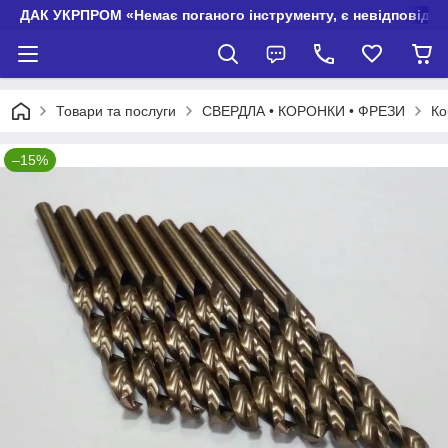
ДАК УКРПРОМ «Немає поганого інструменту, є невідповідно
Товари та послуги
СВЕРДЛА • КОРОНКИ • ФРЕЗИ
Ко
–15%