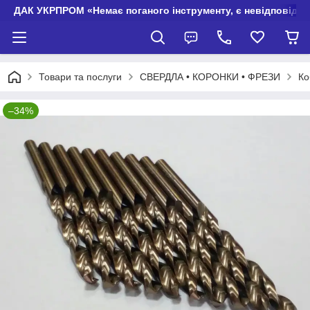
ДАК УКРПРОМ «Немає поганого інструменту, є невідповідно
Товари та послуги
СВЕРДЛА • КОРОНКИ • ФРЕЗИ
Ко
–34%