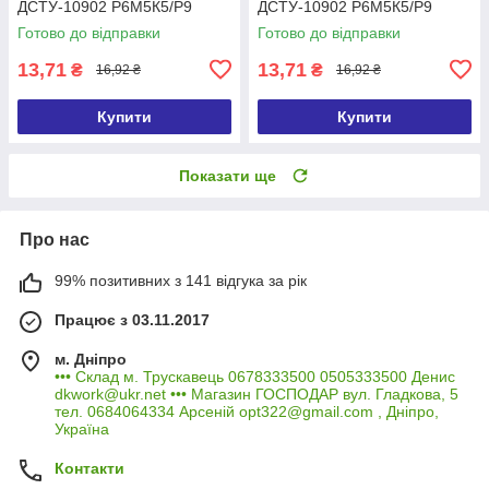
ДСТУ-10902 Р6М5К5/Р9
ДСТУ-10902 Р6М5К5/Р9
(DIN338 G-Co)
(DIN338 G-Co)
Готово до відправки
Готово до відправки
13,71
13,71
₴
₴
16,92 ₴
16,92 ₴
Купити
Купити
Показати ще
Про нас
99% позитивних з 141 відгука за рік
Працює з 03.11.2017
м. Дніпро
••• Склад м. Трускавець 0678333500 0505333500 Денис
dkwork@ukr.net ••• Магазин ГОСПОДАР вул. Гладкова, 5
тел. 0684064334 Арсеній opt322@gmail.com , Дніпро,
Україна
Контакти