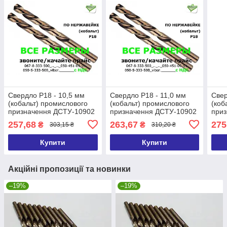
Свердло Р18 - 10,5 мм
Свердло Р18 - 11,0 мм
Свер
(кобальт) промислового
(кобальт) промислового
(коб
призначення ДСТУ-10902
призначення ДСТУ-10902
при
Р6М5К5/Р9 (DIN338 G-Co)
Р6М5К5/Р9 (DIN338 G-Co)
Р6М5
257,68
263,67
275
₴
₴
303,15 ₴
310,20 ₴
Купити
Купити
Акційні пропозиції та новинки
–19%
–19%