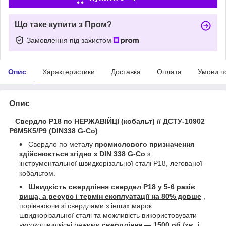
Що таке купити з Пром?
Замовлення під захистом
Опис
Характеристики
Доставка
Оплата
Умови п
Опис
Свердло Р18 по НЕРЖАВІЙЦІ (кобальт) // ДСТУ-10902
Р6М5К5/Р9 (DIN338 G-Co)
Свердло по металу
промислового призначення
здійснюється згідно з DIN 338 G-Co
з
інструментальної швидкорізальної сталі Р18, легованої
кобальтом.
Швидкість свердління свердел Р18 у 5-6 разів
вища, а ресурс і термін експлуатації на 80% довше
,
порівнюючи зі свердлами з інших марок
швидкорізальної сталі та можливість використовувати
високошвидкісні режими
свердління — 1500 об./хв. і