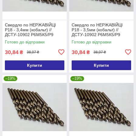
Свердло по НЕРЖАВІЙЦІ
Свердло по НЕРЖАВІЙЦІ
Р18 - 3,4мм (кобальт) //
Р18 - 3,5мм (кобальт) //
ДСТУ-10902 Р6М5К5/Р9
ДСТУ-10902 Р6М5К5/Р9
(DIN338 G-Co)
(DIN338 G-Co)
Готово до відправки
Готово до відправки
30,84
30,84
₴
₴
38,07 ₴
38,07 ₴
Купити
Купити
–19%
–19%