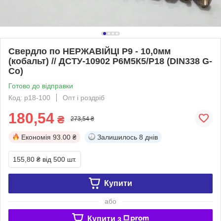
Свердло по НЕРЖАВІЙЦІ Р9 - 10,0мм
(кобальт) // ДСТУ-10902 Р6М5К5/Р18 (DIN338 G-
Co)
Готово до відправки
Код: р18-100
Опт і роздріб
180,54
₴
273,54 ₴
Економія
93.00 ₴
Залишилось
8 днів
155,80 ₴
від 500 шт.
Купити
або
Купити з