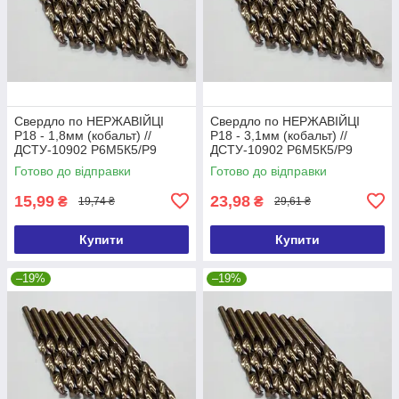
Свердло по НЕРЖАВІЙЦІ
Свердло по НЕРЖАВІЙЦІ
Р18 - 1,8мм (кобальт) //
Р18 - 3,1мм (кобальт) //
ДСТУ-10902 Р6М5К5/Р9
ДСТУ-10902 Р6М5К5/Р9
(DIN338 G-Co)
(DIN338 G-Co)
Готово до відправки
Готово до відправки
15,99
23,98
₴
₴
19,74 ₴
29,61 ₴
Купити
Купити
–19%
–19%