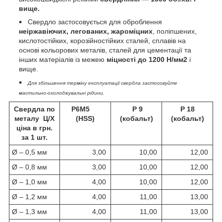
вище.
Свердло застосовується для оброблення
неіржавіючих, легованих, жароміцних
, поліпшених,
кислотостійких, корозійностійких сталей, сплавів на
основі кольорових металів, сталей для цементації та
інших матеріалів із межею
міцності до 1200 Н/мм2
і
вище.
Для збільшення терміну експлуатації свердла застосовуйте
мастильно-охолоджувальні рідини.
Свердла по
P6M5
Р 9
Р 18
металу Ц/Х
(HSS)
(кобальт)
(кобальт)
ціна в грн.
за 1 шт.
Ø – 0,5 мм
3,00
10,00
12,00
Ø – 0,8 мм
3,00
10,00
12,00
Ø – 1,0 мм
4,00
10,00
12,00
Ø – 1,2 мм
4,00
11,00
13,00
Ø – 1,3 мм
4,00
11,00
13,00