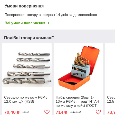
Умови повернення
Повернення товару впродовж 14 днів за домовленістю
Всі умови повернення
Подібні товари компанії
Свердло по металу Р6М5
Набір свердел 25шт 1-
Свер
12.0 мм ц/х (HSS)
13мм Р6М5 нітридТИТАН
12.5
по металу в кейсі (ГОСТ
10902-77) DIN338 //
70,40
714
73,
₴
₴
80 ₴
1 400 ₴
PROSeries