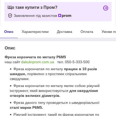
Що таке купити з Пром?
Замовлення під захистом
Опис
Характеристики
Доставка
Оплата
Умови п
Опис
Фреза корончата по металу Р6М5
наш сайт
dakukrprom.com.u
a
тел. 050-5-333-500
Фреза корончатая по металу
працює в 10 разів
швидше,
порівняно з простими спіральними
свердлами.
Фреза корончатая по металу являє собою ріжучий
інструмент, який використовується
для свердління
отворів великих діаметрів.
Фреза даного типу проводиться з швидкорізальної
сталі марки Р6М5.
Ріжучий інструмент, такий як фреза корончатая по