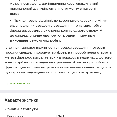
металу оснащена циліндричним хвостовиком, який
призначений для кріплення інструменту в патроні
дриля.
Принциповою відмінністю корончатою фрези по мітлу
від спіральних свердел є свердління по кільцю, тобто
фреза висвердлює виключно контур самого отвору. А
це означає
значну економію грошей і часу при
виконанні ремонтних робіт.
Із-за принципової відмінності в процесі свердління отворів
простих свердел і корончатых фрез, на пророблення отвору в
металі фрезою, витрачається на порядок менше часу, до того
ж не потрібна попередня центрування. А також при роботі з
фрезою даного типу потрібно менше навантаження та зусиль,
що гарантує підвищену зносостійкість цього інструменту.
Приховати
Характеристики
Основні атрибути
Виробник
PRO