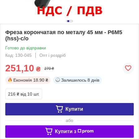
Фреза корончатая по металу 45 мм - Р6М5
(hss)-с/о
Готово до відправки
Код: 130-045
Опт і роздріб
251,10
₴
270 ₴
Економія
18.90 ₴
Залишилось
8 днів
216 ₴
від 10 шт.
Купити
або
Купити з