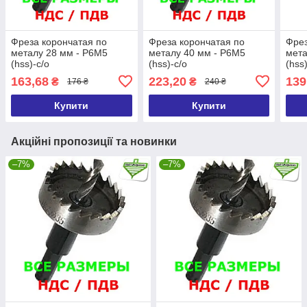
Фреза корончатая по
Фреза корончатая по
Фрез
металу 28 мм - Р6М5
металу 40 мм - Р6М5
мета
(hss)-с/о
(hss)-с/о
(hss
163,68
223,20
139
₴
₴
176 ₴
240 ₴
Купити
Купити
Акційні пропозиції та новинки
–7%
–7%