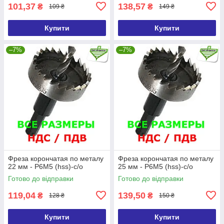
101,37
138,57
₴
₴
109 ₴
149 ₴
Купити
Купити
–7%
–7%
Фреза корончатая по металу
Фреза корончатая по металу
22 мм - Р6М5 (hss)-с/о
25 мм - Р6М5 (hss)-с/о
Готово до відправки
Готово до відправки
119,04
139,50
₴
₴
128 ₴
150 ₴
Купити
Купити