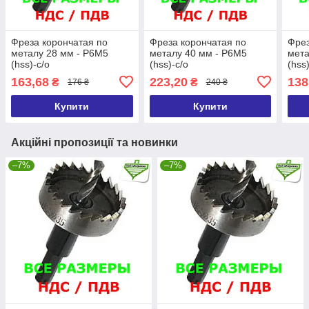
Фреза корончатая по
Фреза корончатая по
Фрез
металу 28 мм - Р6М5
металу 40 мм - Р6М5
мета
(hss)-с/о
(hss)-с/о
(hss
163,68
223,20
138
₴
₴
176 ₴
240 ₴
Купити
Купити
Акційні пропозиції та новинки
–7%
–7%