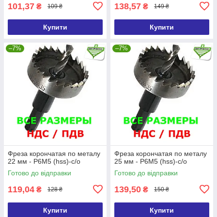
101,37
138,57
₴
₴
109 ₴
149 ₴
Купити
Купити
–7%
–7%
Фреза корончатая по металу
Фреза корончатая по металу
22 мм - Р6М5 (hss)-с/о
25 мм - Р6М5 (hss)-с/о
Готово до відправки
Готово до відправки
119,04
139,50
₴
₴
128 ₴
150 ₴
Купити
Купити