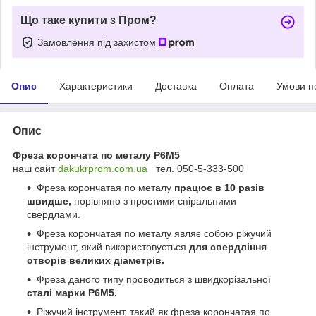
Що таке купити з Пром?
Замовлення під захистом
Опис
Характеристики
Доставка
Оплата
Умови п
Опис
Фреза корончата по металу Р6М5
наш сайт
dakukrprom.com.u
a
тел. 050-5-333-500
Фреза корончатая по металу
працює в 10 разів
швидше,
порівняно з простими спіральними
свердлами.
Фреза корончатая по металу являє собою ріжучий
інструмент, який використовується
для свердління
отворів великих діаметрів.
Фреза даного типу проводиться з швидкорізальної
сталі марки Р6М5.
Ріжучий інструмент, такий як фреза корончатая по