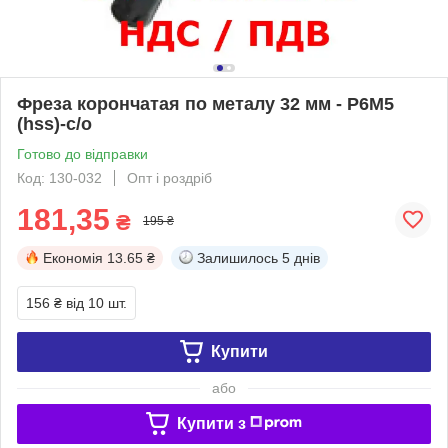
Фреза корончатая по металу 32 мм - Р6М5
(hss)-с/о
Готово до відправки
Код: 130-032
Опт і роздріб
181,35
₴
195 ₴
Економія
13.65 ₴
Залишилось
5 днів
156 ₴
від 10 шт.
Купити
або
Купити з