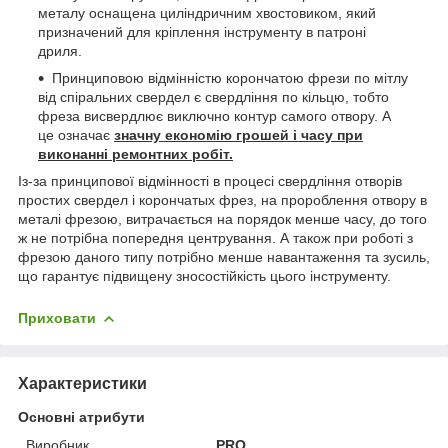
металу оснащена циліндричним хвостовиком, який
призначений для кріплення інструменту в патроні
дриля.
Принциповою відмінністю корончатою фрези по мітлу
від спіральних свердел є свердління по кільцю, тобто
фреза висвердлює виключно контур самого отвору. А
це означає
значну економію грошей і часу при
виконанні ремонтних робіт.
Із-за принципової відмінності в процесі свердління отворів
простих свердел і корончатых фрез, на пророблення отвору в
металі фрезою, витрачається на порядок менше часу, до того
ж не потрібна попередня центрування. А також при роботі з
фрезою даного типу потрібно менше навантаження та зусиль,
що гарантує підвищену зносостійкість цього інструменту.
Приховати
Характеристики
Основні атрибути
Виробник
PRO