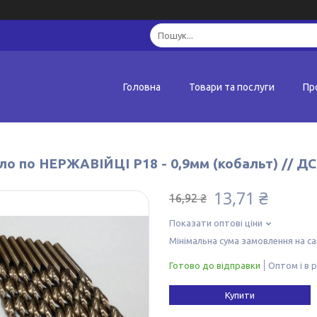
Головна
Товари та послуги
Пр
ло по НЕРЖАВІЙЦІ Р18 - 0,9мм (кобальт) // Д
13,71 ₴
16,92 ₴
Показати оптові ціни
Мінімальна сума замовлення на са
Готово до відправки
Оптом і в 
Купити