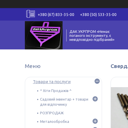
+380 (67) 833-35-00
+380 (50) 533-35-00
ДАК УКРПРОМ «Немає
поганого інструменту, є
невідповідно підібраний»
Сверд
Товари та послуги
^ Хіти Продажів ^
Садовий інвентар + товари
для відпочинку
РОЗПРОДАЖ
Металообробка