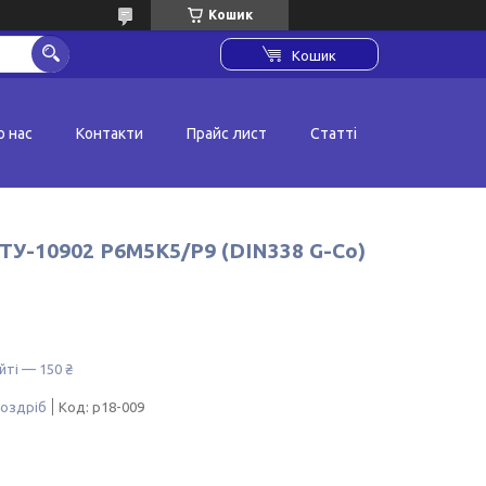
Кошик
Кошик
о нас
Контакти
Прайс лист
Статті
СТУ-10902 Р6М5К5/Р9 (DIN338 G-Co)
йті — 150 ₴
роздріб
Код:
р18-009