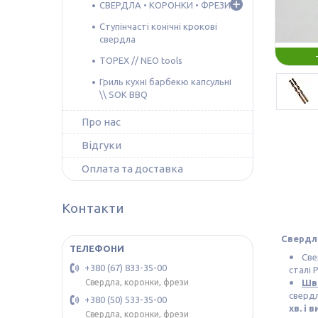
СВЕРДЛА • КОРОНКИ • ФРЕЗИ
Ступінчасті конічні крокові
свердла
TOPEX // NEO tools
Гриль кухні барбекю капсульні
\\ SOK BBQ
Про нас
Відгуки
Оплата та доставка
Контакти
Свердло 
Све
+380 (67) 833-35-00
сталі 
Шви
Свердла, коронки, фрези
свердл
+380 (50) 533-35-00
хв. і 
Свердла, коронки, фрези