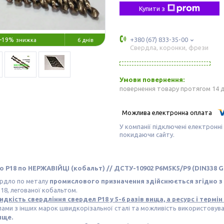
Купити з
+380 (67) 833-35-00
–19%
6 днів
Свердла, коронки, фрези
повернення товару протягом 14 
У компанії підключені електронні
покидаючи сайту.
Р18 по НЕРЖАВІЙЦІ (кобальт) // ДСТУ-10902 Р6М5К5/Р9 (DIN338 G
рдло по металу
промислового призначення здійснюється згідно з 
Р18, легованої кобальтом.
дкість свердління свердел Р18 у 5-6 разів вища, а ресурс і термі
ами з інших марок швидкорізальної сталі та можливість використовув
вище.