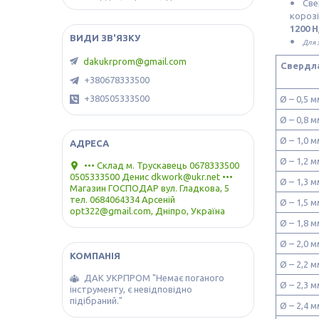
Све
корозі
1200 
Для 
dakukrprom@gmail.com
Свердла
+380678333500
+380505333500
Ø – 0,5
Ø – 0,8
Ø – 1,0
Ø – 1,2
••• Склад м. Трускавець 0678333500
0505333500 Денис dkwork@ukr.net •••
Ø – 1,3
Магазин ГОСПОДАР вул. Гладкова, 5
тел. 0684064334 Арсеній
Ø – 1,5
opt322@gmail.com, Дніпро, Україна
Ø – 1,8
Ø – 2,0
Ø – 2,2
ДАК УКРПРОМ "Немає поганого
Ø – 2,3
інструменту, є невідповідно
підібраний."
Ø – 2,4