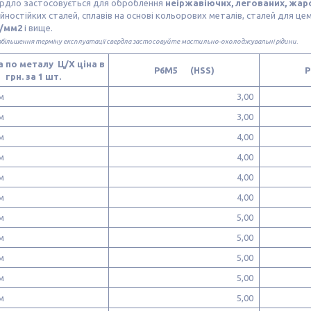
рдло застосовується для оброблення
неіржавіючих, легованих, жар
йностійких сталей, сплавів на основі кольорових металів, сталей для це
Н/мм2
і вище.
збільшення терміну експлуатації свердла застосовуйте мастильно-охолоджувальні рідини.
 по металу Ц/Х ціна в
P6M5 (HSS)
Р
грн. за 1 шт.
 мм
3,00
 мм
3,00
 мм
4,00
 мм
4,00
 мм
4,00
 мм
4,00
 мм
5,00
 мм
5,00
 мм
5,00
 мм
5,00
 мм
5,00