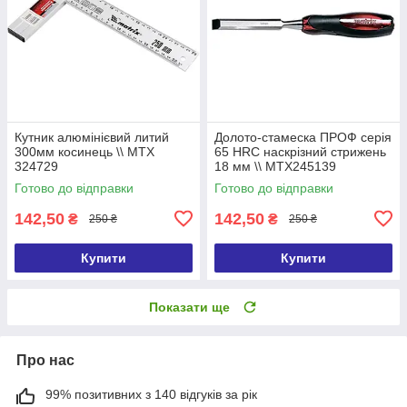
Кутник алюмінієвий литий
Долото-стамеска ПРОФ серія
300мм косинець \\ MTX
65 HRC наскрізний стрижень
324729
18 мм \\ MTX245139
Готово до відправки
Готово до відправки
142,50
142,50
₴
₴
250 ₴
250 ₴
Купити
Купити
Показати ще
Про нас
99% позитивних з 140 відгуків за рік