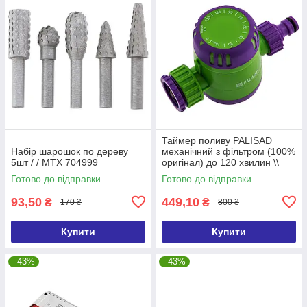
Таймер поливу PALISAD
Набір шарошок по дереву
механічний з фільтром (100%
5шт / / MTX 704999
оригінал) до 120 хвилин \\
PALISAD 66190
Готово до відправки
Готово до відправки
93,50
449,10
₴
₴
170 ₴
800 ₴
Купити
Купити
–43%
–43%