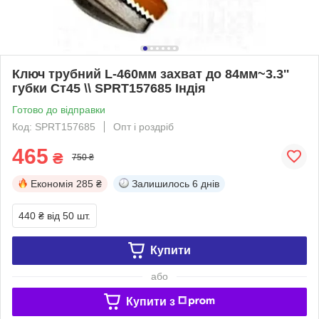
Ключ трубний L-460мм захват до 84мм~3.3''
губки Ст45 \\ SPRT157685 Індія
Готово до відправки
Код: SPRT157685
Опт і роздріб
465
₴
750 ₴
Економія
285 ₴
Залишилось
6 днів
440 ₴
від 50 шт.
Купити
або
Купити з