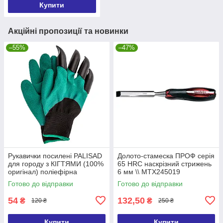
Купити
Акційні пропозиції та новинки
–55%
–47%
Рукавички посилені PALISAD
Долото-стамеска ПРОФ серія
для городу з КІГТЯМИ (100%
65 HRC наскрізний стрижень
оригінал) поліефірна
6 мм \\ MTX245019
еластична основа \\ PALISAD
Готово до відправки
Готово до відправки
67748
54
132,50
₴
₴
120 ₴
250 ₴
Купити
Купити