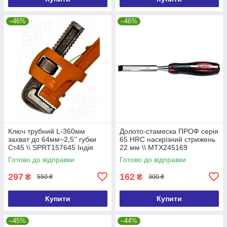
–46%
–46%
Ключ трубний L-360мм
Долото-стамеска ПРОФ серія
захват до 64мм~2,5'' губки
65 HRC наскрізний стрижень
Ст45 \\ SPRT157645 Індія
22 мм \\ MTX245169
Готово до відправки
Готово до відправки
297
162
₴
₴
550 ₴
300 ₴
Купити
Купити
–45%
–44%