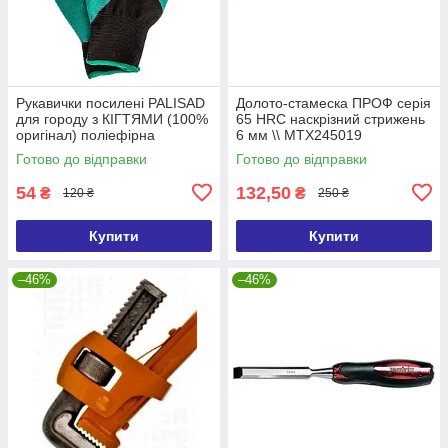
Рукавички посилені PALISAD
Долото-стамеска ПРОФ серія
для городу з КІГТЯМИ (100%
65 HRC наскрізний стрижень
оригінал) поліефірна
6 мм \\ MTX245019
еластична основа \\ PALISAD
Готово до відправки
Готово до відправки
67748
54
132,50
₴
₴
120 ₴
250 ₴
Купити
Купити
–46%
–46%