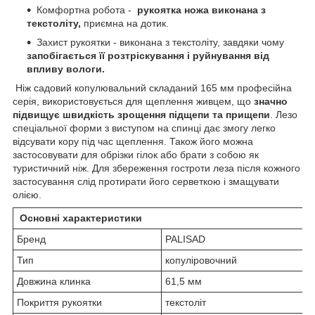
Комфортна робота -
рукоятка ножа виконана з
текстоліту,
приємна на дотик.
Захист рукоятки - виконана з текстоліту, завдяки чому
запобігається її розтріскування і руйнування від
впливу вологи.
Ніж садовий копулювальний складаний 165 мм професійна
серія, використовується для щеплення живцем, що
значно
підвищує швидкість зрощення підщепи та прищепи
. Лезо
спеціальної форми з виступом на спинці дає змогу легко
відсувати кору під час щеплення. Також його можна
застосовувати для обрізки гілок або брати з собою як
туристичний ніж. Для збереження гостроти леза після кожного
застосування слід протирати його серветкою і змащувати
олією.
Основні характеристики
Бренд
PALISAD
Тип
копуліровочний
Довжина клинка
61,5 мм
Покриття рукоятки
текстоліт