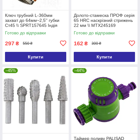
Ключ трубний L-360мм
Долото-стамеска ПРОФ серія
захват до 64мм~2,5'' губки
65 HRC наскрізний стрижень
Ст45 \\ SPRT157645 Індія
22 мм \\ MTX245169
Готово до відправки
Готово до відправки
297
162
₴
₴
550 ₴
300 ₴
Купити
Купити
–45%
–44%
Таймер поливу PALISAD