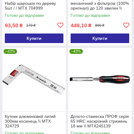
Набір шарошок по дереву
механічний з фільтром (100%
5шт / / MTX 704999
оригінал) до 120 хвилин \\
PALISAD 66190
Готово до відправки
Готово до відправки
93,50
449,10
₴
₴
170 ₴
800 ₴
Купити
Купити
–43%
–43%
Кутник алюмінієвий литий
Долото-стамеска ПРОФ серія
300мм косинець \\ MTX
65 HRC наскрізний стрижень
324729
18 мм \\ MTX245139
Готово до відправки
Готово до відправки