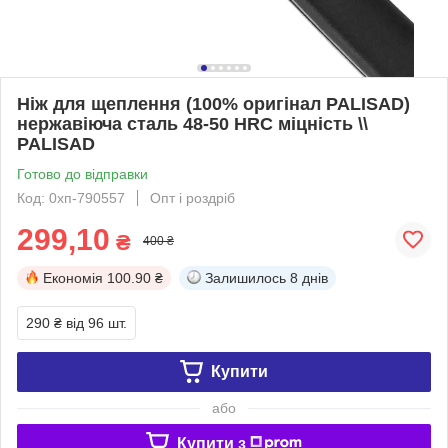
Ніж для щеплення (100% оригінал PALISAD)
нержавіюча сталь 48-50 HRC міцність \\
PALISAD
Готово до відправки
Код: 0хп-790557
Опт і роздріб
299,10
₴
400 ₴
Економія
100.90 ₴
Залишилось
8 днів
290 ₴
від 96 шт.
Купити
або
Купити з