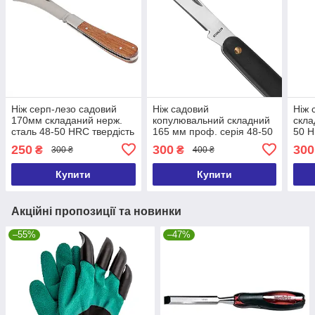
Ніж серп-лезо садовий
Ніж садовий
Ніж 
170мм складаний нерж.
копулювальний складний
скла
сталь 48-50 HRC твердість
165 мм проф. серія 48-50
50 H
\\ PALISAD 790018
HRC \\ PALISAD 790557
дере
250
300
300
₴
₴
300 ₴
400 ₴
PAL
Купити
Купити
Акційні пропозиції та новинки
–55%
–47%