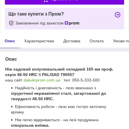
Що таке купити з Пром?
Замовлення під захистом
Опис
Характеристики
Доставка
Оплата
Умови п
Опис
Ніж садовий копулювальний складний 165 мм проф.
серія 48-50 HRC \\ PALISAD 790557
наш сайт
dakukrprom.com.u
a
тел. 050-5-333-500
Надійність і довговічність - лезо виконано з
хірургічної нержавіючої сталі, загартованої до
твердості 48-50 HRC.
Ефективність роботи - лезо має гостро заточену
кромку.
Ніж легко відкривається - на лезі продумана
спеціальна виїмка.