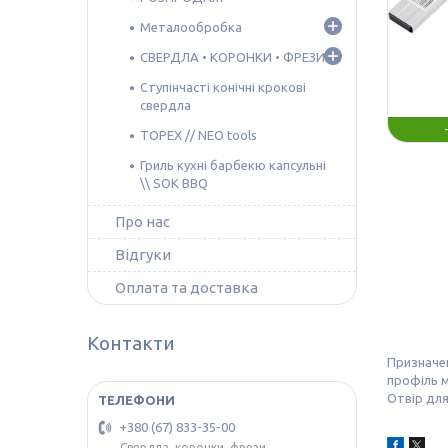
Металообробка
СВЕРДЛА • КОРОНКИ • ФРЕЗИ
Ступінчасті конічні крокові
свердла
TOPEX // NEO tools
Гриль кухні барбекю капсульні
\\ SOK BBQ
Про нас
Відгуки
Оплата та доставка
Контакти
Призначен
профіль м
Отвір для 
+380 (67) 833-35-00
Свердла, коронки, фрези