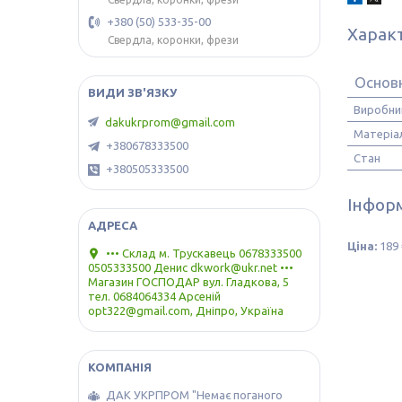
+380 (50) 533-35-00
Харак
Свердла, коронки, фрези
Основн
Виробни
dakukrprom@gmail.com
Матеріа
+380678333500
Стан
+380505333500
Інформ
Ціна:
189 
••• Склад м. Трускавець 0678333500
0505333500 Денис dkwork@ukr.net •••
Магазин ГОСПОДАР вул. Гладкова, 5
тел. 0684064334 Арсеній
opt322@gmail.com, Дніпро, Україна
ДАК УКРПРОМ "Немає поганого