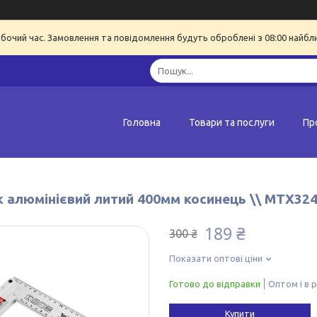
обочий час. Замовлення та повідомлення будуть оброблені з 08:00 найбл
Головна
Товари та послуги
Пр
к алюмінієвий литий 400мм косинець \\ MTX32
189 ₴
300 ₴
Показати оптові ціни
Готово до відправки
Оптом і в 
Купити