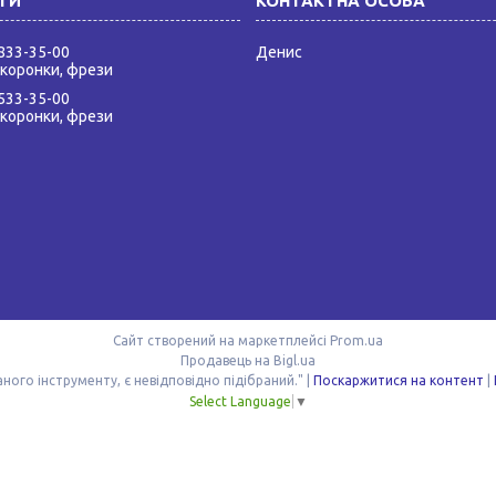
 833-35-00
Денис
 коронки, фрези
 533-35-00
 коронки, фрези
Сайт створений на маркетплейсі
Prom.ua
Продавець на Bigl.ua
ДАК УКРПРОМ "Немає поганого інструменту, є невідповідно підібраний." |
Поскаржитися на контент
|
Select Language
▼