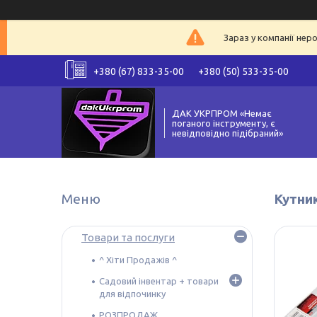
Зараз у компанії нер
+380 (67) 833-35-00
+380 (50) 533-35-00
ДАК УКРПРОМ «Немає
поганого інструменту, є
невідповідно підібраний»
Кутни
Товари та послуги
^ Хіти Продажів ^
Садовий інвентар + товари
для відпочинку
РОЗПРОДАЖ