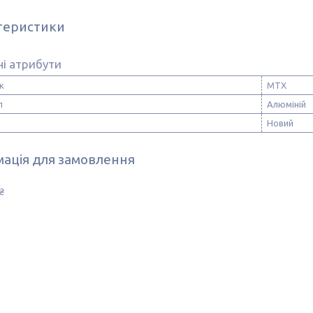
теристики
і атрибути
к
MTX
л
Алюміній
Новий
ація для замовлення
₴