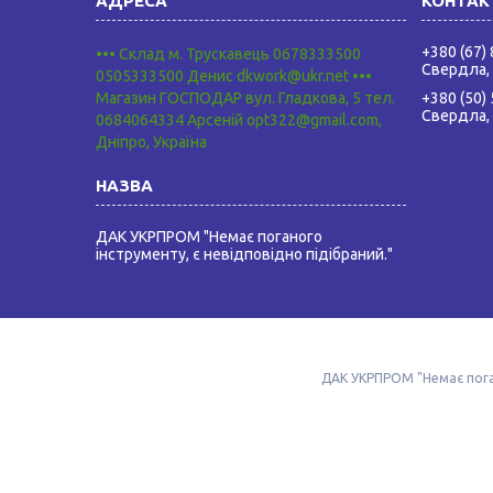
+380 (67)
••• Склад м. Трускавець 0678333500
Свердла,
0505333500 Денис dkwork@ukr.net •••
Магазин ГОСПОДАР вул. Гладкова, 5 тел.
+380 (50)
Свердла,
0684064334 Арсеній opt322@gmail.com,
Дніпро, Україна
ДАК УКРПРОМ "Немає поганого
інструменту, є невідповідно підібраний."