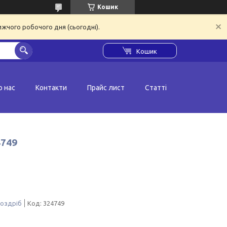
Кошик
ижчого робочого дня (сьогодні).
Кошик
о нас
Контакти
Прайс лист
Статті
4749
роздріб
Код:
324749