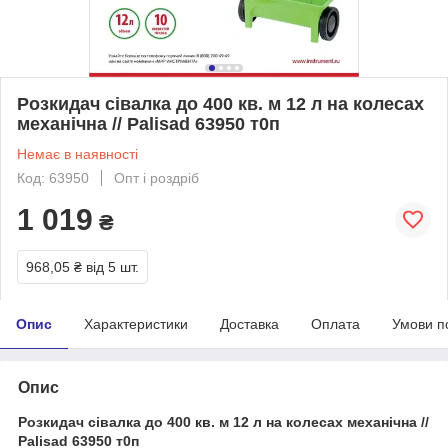
Розкидач сівалка до 400 кв. м 12 л на колесах
механічна // Palisad 63950 т0п
Немає в наявності
Код: 63950
Опт і роздріб
1 019
₴
968,05 ₴
від 5 шт.
Опис
Характеристики
Доставка
Оплата
Умови п
Опис
Розкидач сівалка до 400 кв. м 12 л на колесах механічна //
Palisad 63950 т0п