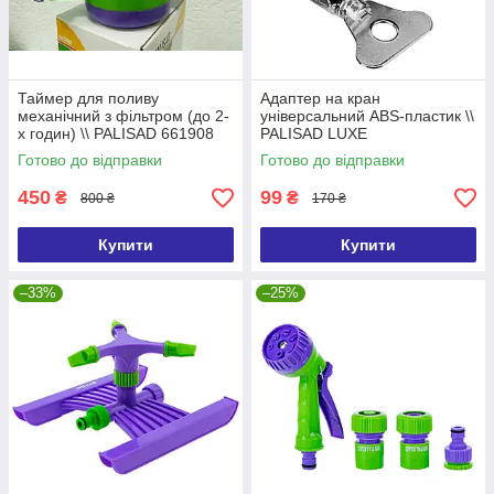
Таймер для поливу
Адаптер на кран
механічний з фільтром (до 2-
універсальний ABS-пластик \\
х годин) \\ PALISAD 661908
PALISAD LUXE
Готово до відправки
Готово до відправки
450
99
₴
₴
800 ₴
170 ₴
Купити
Купити
–33%
–25%