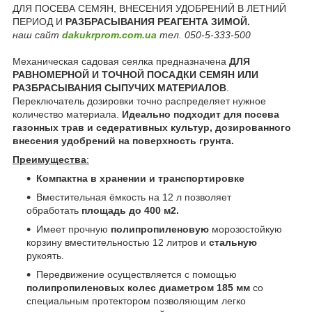
ДЛЯ ПОСЕВА СЕМЯН, ВНЕСЕНИЯ УДОБРЕНИЙ В ЛЕТНИЙ
ПЕРИОД И
РАЗБРАСЫВАНИЯ РЕАГЕНТА ЗИМОЙ.
наш сайт
dakukrprom.com.ua
тел. 050-5-333-500
Механическая садовая сеялка предназначена
ДЛЯ
РАВНОМЕРНОЙ И ТОЧНОЙ ПОСАДКИ СЕМЯН ИЛИ
РАЗБРАСЫВАНИЯ СЫПУЧИХ МАТЕРИАЛОВ
.
Переключатель дозировки точно распределяет нужное
количество материала.
Идеально подходит для посева
газонных трав и седеративных культур, дозированного
внесения удобрений на поверхность грунта.
Преимущества
:
Компактна в хранении и транспортировке
Вместительная ёмкость на 12 л позволяет
обработать
площадь до 400 м
2
.
Имеет прочную
полипропиленовую
морозостойкую
корзину вместительностью 12 литров и
стальную
рукоять.
Передвижение осуществляется с помощью
полипропиленовых колес диаметром 185 мм
со
специальным протектором позволяющим легко