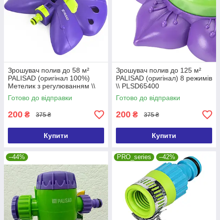
Зрошувач полив до 58 м²
Зрошувач полив до 125 м²
PALISAD (оригінал 100%)
PALISAD (оригінал) 8 режимів
Метелик з регулюванням \\
\\ PLSD65400
PLSD65401
Готово до відправки
Готово до відправки
200
200
₴
₴
375 ₴
375 ₴
Купити
Купити
–44%
PRO_series
–42%