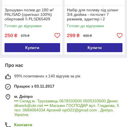
Зрошувач полив до 180 м²
Набір для поливу під шланг
PALISAD (оригінал 100%)
3/4 дюйма - пістолет 7
обертовий \\ PLSD65409
режимів, адаптер і 2
конектори з'єднувача \\
Готово до відправки
Готово до відправки
PALISAD
250
299
₴
₴
375 ₴
400 ₴
Купити
Купити
Про нас
99% позитивних з 140 відгуків за рік
Працює з 03.11.2017
м. Дніпро
••• Склад м. Трускавець 0678333500 0505333500 Денис
dkwork@ukr.net ••• Магазин ГОСПОДАР вул. Гладкова, 5
тел. 0684064334 Арсеній opt322@gmail.com , Дніпро,
Україна
Контакти