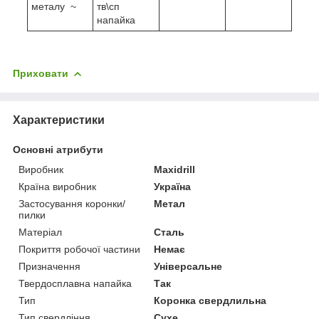
металу ~
тв\сп
напайка
Приховати
Характеристики
Основні атрибути
Виробник
Maxidrill
Країна виробник
Україна
Застосування коронки/
Метал
пилки
Матеріал
Сталь
Покриття робочої частини
Немає
Призначення
Універсальне
Твердосплавна напайка
Так
Тип
Коронка свердлильна
Тип свердління
Сухе