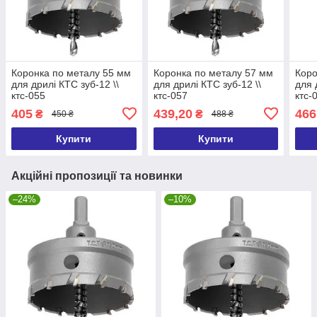
Коронка по металу 55 мм
Коронка по металу 57 мм
Коро
для дрилі КТС зуб-12 \\
для дрилі КТС зуб-12 \\
для 
ктс-055
ктс-057
ктс-
405
439,20
466
₴
₴
450 ₴
488 ₴
Купити
Купити
Акційні пропозиції та новинки
–24%
–10%