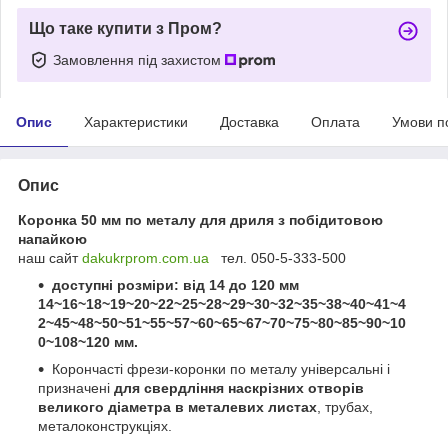
Що таке купити з Пром?
Замовлення під захистом
Опис
Характеристики
Доставка
Оплата
Умови п
Опис
Коронка 50 мм по металу для дриля з побідитовою
напайкою
наш сайт
dakukrprom.com.u
a
тел. 050-5-333-500
доступні розміри: від 14 до 120 мм
14~16~18~19~20~22~25~28~29~30~32~35~38~40~41~4
2~45~48~50~51~55~57~60~65~67~70~75~80~85~90~10
0~108~120 мм.
Корончасті фрези-коронки по металу універсальні і
призначені
для свердління наскрізних отворів
великого діаметра в металевих листах
, трубах,
металоконструкціях.