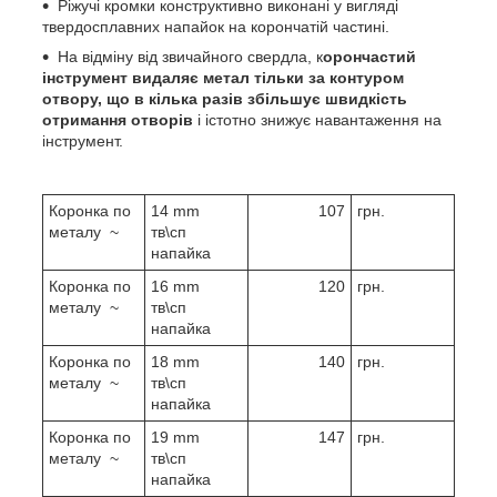
Ріжучі кромки конструктивно виконані у вигляді
твердосплавних напайок на корончатій частині.
На відміну від звичайного свердла, к
орончастий
інструмент видаляє метал тільки за контуром
отвору, що в кілька разів збільшує швидкість
отримання отворів
і істотно знижує навантаження на
інструмент.
Коронка по
14 mm
107
грн.
металу ~
тв\сп
напайка
Коронка по
16 mm
120
грн.
металу ~
тв\сп
напайка
Коронка по
18 mm
140
грн.
металу ~
тв\сп
напайка
Коронка по
19 mm
147
грн.
металу ~
тв\сп
напайка