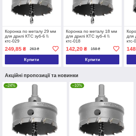
Коронка по металу 29 мм
Коронка по металу 18 мм
Коро
для дрилі КТС зуб-6 \\
для дрилі КТС зуб-4 \\
для 
ктс-029
ктс-018
ктс-
249,85
142,20
148
₴
₴
263 ₴
158 ₴
Купити
Купити
Акційні пропозиції та новинки
–24%
–10%