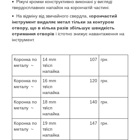
Ріжучі кромки конструктивно виконані у вигляді
твердосплавних напайок на корончатій частині.
На відміну від звичайного свердла, к
орончастий
інструмент видаляє метал тільки за контуром
отвору, що в кілька разів збільшує швидкість
отримання отворів
і істотно знижує навантаження на
інструмент.
Коронка по
14 mm
107
грн.
металу ~
тв\сп
напайка
Коронка по
16 mm
120
грн.
металу ~
тв\сп
напайка
Коронка по
18 mm
140
грн.
металу ~
тв\сп
напайка
Коронка по
19 mm
147
грн.
металу ~
тв\сп
напайка