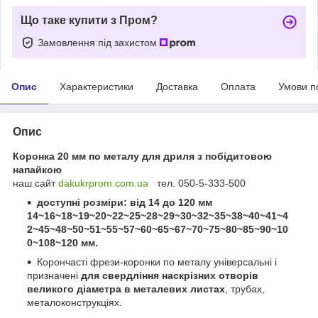
Що таке купити з Пром?
Замовлення під захистом
Опис
Характеристики
Доставка
Оплата
Умови п
Опис
Коронка 20 мм по металу для дриля з побідитовою
напайкою
наш сайт
dakukrprom.com.u
a
тел. 050-5-333-500
доступні розміри: від 14 до 120 мм
14~16~18~19~20~22~25~28~29~30~32~35~38~40~41~4
2~45~48~50~51~55~57~60~65~67~70~75~80~85~90~10
0~108~120 мм.
Корончасті фрези-коронки по металу універсальні і
призначені
для свердління наскрізних отворів
великого діаметра в металевих листах
, трубах,
металоконструкціях.