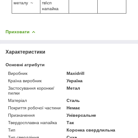
металу ~
тв\сп
напайка
Приховати
Характеристики
Основні атрибути
Виробник
Maxidrill
Країна виробник
Україна
Застосування коронки/
Метал
пилки
Матеріал
Сталь
Покриття робочої частини
Немає
Призначення
Універсальне
Твердосплавна напайка
Так
Тип
Коронка свердлильна
Тип свердління
Сухе