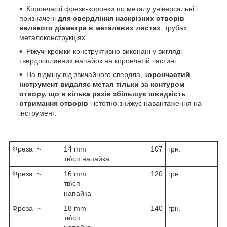
Корончасті фрези-коронки по металу універсальні і
призначені
для свердління наскрізних отворів
великого діаметра в металевих листах
, трубах,
металоконструкціях.
Ріжучі кромки конструктивно виконані у вигляді
твердосплавних напайок на корончатій частині.
На відміну від звичайного свердла, к
орончастий
інструмент видаляє метал тільки за контуром
отвору, що в кілька разів збільшує швидкість
отримання отворів
і істотно знижує навантаження на
інструмент.
Фреза ~
14 mm
107
грн.
тв\сп напайка
Фреза ~
16 mm
120
грн.
тв\сп
напайка
Фреза ~
18 mm
140
грн.
тв\сп