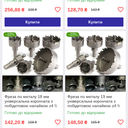
256,88
128,70
₴
₴
338 ₴
143 ₴
Купити
Купити
–10%
–10%
Фреза по металу 18 мм
Фреза по металу 19 мм
універсальна корончата з
універсальна корончата з
побідитовою напайкою z4 \\
побідитовою напайкою z4 \\
фтс-018
фтс-019
Готово до відправки
Готово до відправки
142,20
148,50
₴
₴
158 ₴
165 ₴