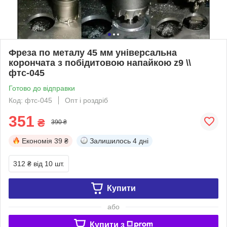
Фреза по металу 45 мм універсальна
корончата з побідитовою напайкою z9 \\
фтс-045
Готово до відправки
Код: фтс-045
Опт і роздріб
351
₴
390 ₴
Економія
39 ₴
Залишилось
4 дні
312 ₴
від 10 шт.
Купити
або
Купити з