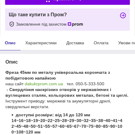
Що таке купити з Пром?
Замовлення під захистом
Опис
Характеристики
Доставка
Оплата
Умови п
Опис
Фреза 45мм по металу універсальна корончата з
побідитовою напайкою
наш сайт
dakukrprom.com.u
a
тел. 050-5-333-500
- Свердління наскрізних отворів у нержавіючих і
вуглецевих сталях, кольорових металах, бетоні та цеглі.
Інструмент приводу: мережеві та акумуляторні дрилі,
свердлильні верстати.
доступні розміри: від 14 до 120 мм
14~16~18~19~20~22~25~28~29~30~32~35~38~40~41~4
2~45~48~50~51~55~57~60~65~67~70~75~80~85~90~10
0~108~120 мм