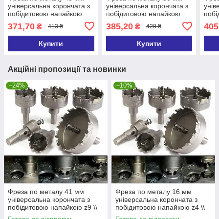
універсальна корончата з
універсальна корончата з
унів
побідитовою напайкою
побідитовою напайкою
побі
z10 \\ фтс-048
z12 \\ фтс-050
z12 
371,70
385,20
405
₴
₴
413 ₴
428 ₴
Купити
Купити
Акційні пропозиції та новинки
–24%
–10%
Фреза по металу 41 мм
Фреза по металу 16 мм
універсальна корончата з
універсальна корончата з
побідитовою напайкою z9 \\
побідитовою напайкою z4 \\
фтс-041
фтс-016
Готово до відправки
Готово до відправки