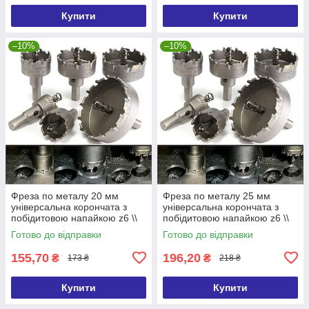
Купити
Купити
–10%
–10%
Фреза по металу 20 мм
Фреза по металу 25 мм
універсальна корончата з
універсальна корончата з
побідитовою напайкою z6 \\
побідитовою напайкою z6 \\
фтс-020
фтс-025
Готово до відправки
Готово до відправки
155,70
196,20
₴
₴
173 ₴
218 ₴
Купити
Купити