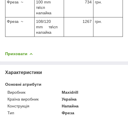
Фреза ~
100 mm
734
грн.
тв\сп
напайка
Фреза ~
108/120
1267
грн.
mm тв\сп
напайка
Приховати
Характеристики
Основні атрибути
Виробник
Maxidrill
Країна виробник
Україна
Конструкція
Напайна
Тип
Фреза