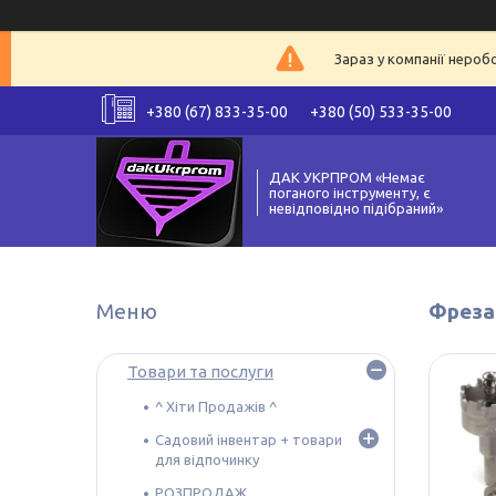
Зараз у компанії нероб
+380 (67) 833-35-00
+380 (50) 533-35-00
ДАК УКРПРОМ «Немає
поганого інструменту, є
невідповідно підібраний»
Фреза
Товари та послуги
^ Хіти Продажів ^
Садовий інвентар + товари
для відпочинку
РОЗПРОДАЖ