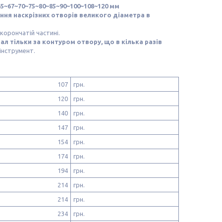
65~67~70~75~80~85~90~100~108~120 мм
ння наскрізних отворів великого діаметра в
корончатій частині.
л тільки за контуром отвору, що в кілька разів
інструмент.
107
грн.
120
грн.
140
грн.
147
грн.
154
грн.
174
грн.
194
грн.
214
грн.
214
грн.
234
грн.