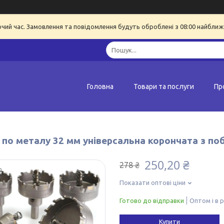
очий час. Замовлення та повідомлення будуть оброблені з 08:00 найближч
Головна
Товари та послуги
Пр
 по металу 32 мм універсальна корончата з по
250,20 ₴
278 ₴
Показати оптові ціни
Готово до відправки
Оптом і в 
Купити