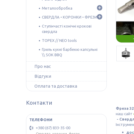
Металообробка
СВЕРДЛА • КОРОНКИ • ФРЕЗИ
Ступінчасті конічні крокові
свердла
TOPEX // NEO tools
Гриль кухні барбекю капсульні
\\ SOK BBQ
Про нас
Відгуки
Оплата та доставка
Контакти
Фреза 3
наш сайт
- Свердл
Інструмен
+380 (67) 833-35-00
дос
Свердла, коронки, фрези