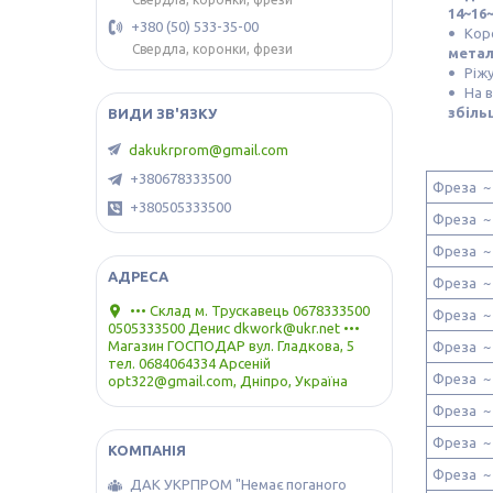
14~16
+380 (50) 533-35-00
Кор
Свердла, коронки, фрези
метал
Ріжу
На в
збіль
dakukrprom@gmail.com
+380678333500
Фреза ~
+380505333500
Фреза ~
Фреза ~
Фреза ~
••• Склад м. Трускавець 0678333500
Фреза ~
0505333500 Денис dkwork@ukr.net •••
Магазин ГОСПОДАР вул. Гладкова, 5
Фреза ~
тел. 0684064334 Арсеній
Фреза ~
opt322@gmail.com, Дніпро, Україна
Фреза ~
Фреза ~
Фреза ~
ДАК УКРПРОМ "Немає поганого